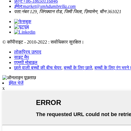
फ़ोन:
+86-18650116846
ईमेल:
market@xmhdumbrella.com
पता:
नंबर 129, जिंगक्वान रोड, जिमी जिला, ज़ियामेन, चीन 361021
© कॉपीराइट - 2010-2022 : सर्वाधिकार सुरक्षित।
लोकप्रिय उत्पाद
साइट मैप
एएमपी मोबाइल
छाते वाली बच्चों की बीच चेयर
,
बच्चों के लिए छाते
,
बच्चों के लिए रंग भरने
ईमेल भेजें
x