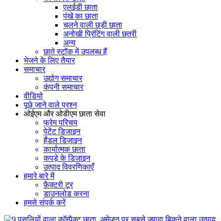
एलईडी छाता
पंखे का छाता
चलने वाली छड़ी छाता
अनोखी प्रिंटिंग वाली छतरी
अन्य
छाते स्टॉक में उपलब्ध हैं
भेजने के लिए तैयार
समाचार
उद्योग समाचार
कंपनी समाचार
वीडियो
पूछे जाने वाले प्रश्न
ओईएम और ओडीएम छाता सेवा
फ्रेम परिचय
पेटेंट डिजाइन
हैंडल डिज़ाइन
कार्यात्मक छाता
कपड़े के डिजाइन
उत्पाद विवरणिकाएँ
हमारे बारे में
फ़ैक्टरी टूर
डाउनलोड करना
हमसे संपर्क करें