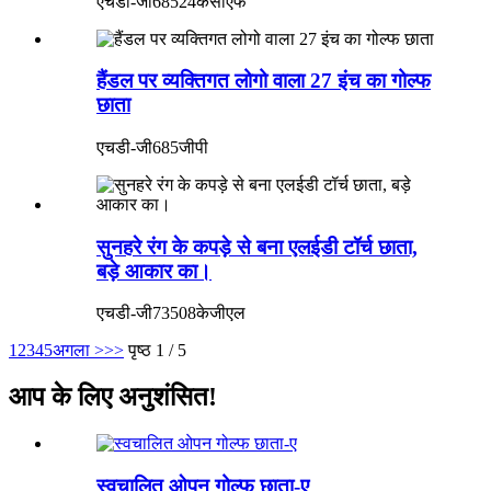
एचडी-जी68524केसीएफ
हैंडल पर व्यक्तिगत लोगो वाला 27 इंच का गोल्फ
छाता
एचडी-जी685जीपी
सुनहरे रंग के कपड़े से बना एलईडी टॉर्च छाता,
बड़े आकार का।
एचडी-जी73508केजीएल
1
2
3
4
5
अगला >
>>
पृष्ठ 1 / 5
आप के लिए अनुशंसित!
स्वचालित ओपन गोल्फ छाता-ए